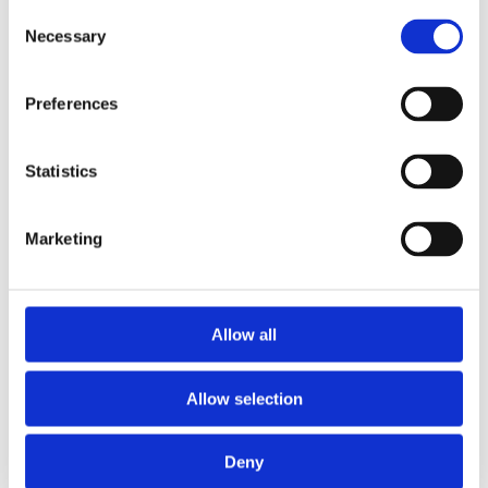
Consent
Registrazione Leopolda 14 - 2026
Radio Leopolda
Necessary
Selection
News
Interviste
Interventi
Preferences
News dal territorio
Enews
Sostienici
Statistics
Sostieni le primarie delle idee
Tesserati subito
Marketing
Allow all
Allow selection
Accedi
Deny