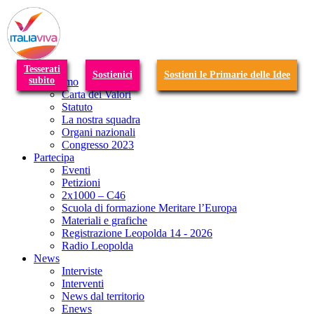
T
n
Tesserati
Sostienici
Sostieni le Primarie delle Idee
subito
Chi siamo
Carta dei Valori
Statuto
La nostra squadra
Organi nazionali
Congresso 2023
Partecipa
Eventi
Petizioni
2x1000 – C46
Scuola di formazione Meritare l’Europa
Materiali e grafiche
Registrazione Leopolda 14 - 2026
Radio Leopolda
News
Interviste
Interventi
News dal territorio
Enews