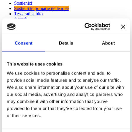
Sostienici
Sostieni le primarie delle idee
Tesserati subito
Accedi
Consent
Details
About
T
This website uses cookies
n
Chi siamo
We use cookies to personalise content and ads, to
Carta dei Valori
provide social media features and to analyse our traffic.
Statuto
We also share information about your use of our site with
La nostra squadra
Organi nazionali
our social media, advertising and analytics partners who
Congresso 2023
may combine it with other information that you’ve
Partecipa
provided to them or that they’ve collected from your use
Eventi
Petizioni
of their services.
2x1000 – C46
Scuola di formazione Meritare l’Europa
Materiali e grafiche